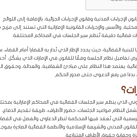
ن الإجراءات المدنية وقانون الإجراءات الجزائية، بالإضافة إلى اللوائح
محلية, والأسس والإجراءات القانونية الإماراتية التي تستند إلى مزيج 
اءات قضائية دقيقة تُنظم سير الجلسات في المحاكم المختلفة.
للبنية القضائية، حيث يحدد الإطار الذي تُدار به القضايا أمام القضاء، سو
عرض تفاصيل نظام الجلسة وفقًا للقانون في الإمارات الذي يشكّل أحد
ائية. يعتمد هذا النظام على مبادئ الشفافية، والعدالة، وحقوق الد
م، بدءًا من رفع الدعوى حتى صدور الحكم.
ات؟
انوني الذي ينظم سير الجلسات القضائية في المحاكم الإماراتية بمخت
. ويشمل النظام مواعيد الجلسات، حضور الأطراف، طريقة تقديم الدفاع،
الرسمية التي تُعقد فيها المحكمة لنظر الدعاوى والفصل في القضايا
القانون المدني والشريعة الإسلامية والأنظمة القضائية الصادرة بموج
زة وحماية حقوق الأطراف المتنازعة.