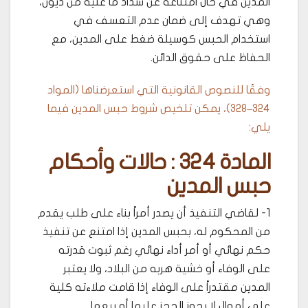
المدين في حال امتناعه عن سداد ما عليه من ديون،
وهي تهدف إلى ضمان عدم التعسف في
استخدام الحبس كوسيلة ضغط على المدين، مع
الحفاظ على حقوق الدائن.
وفقًا للنصوص القانونية التي استعرضناها (المواد
324–328)، يمكن تلخيص شروط حبس المدين فيما
يلي:
المادة 324 : حالات وأحكام
حبس المدين
1- لقاضي التنفيذ أن يصدر أمراً بناء على طلب يقدم
من المحكوم له، بحبس المدين إذا امتنع عن تنفيذ
حكم نهائي أو أمر أداء نهائي رغم ثبوت قدرته
على الوفاء أو خشية هربه من البلاد، ولا يعتبر
المدين مقتدراً على الوفاء إذا قامت ملاءته كلية
على أموال لا يجوز الحجز عليها أو بيعها.