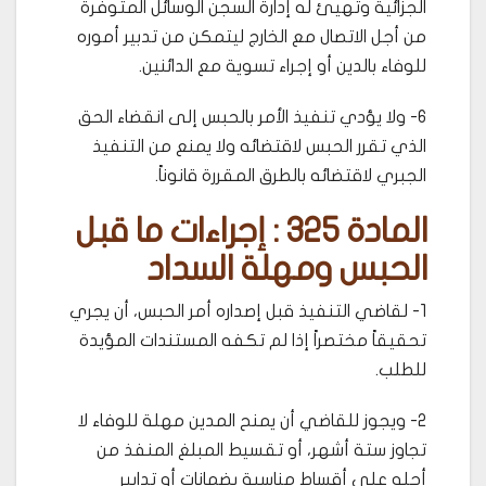
الجزائية وتهيئ له إدارة السجن الوسائل المتوفرة
من أجل الاتصال مع الخارج ليتمكن من تدبير أموره
للوفاء بالدين أو إجراء تسوية مع الدائنين.
6- ولا يؤدي تنفيذ الأمر بالحبس إلى انقضاء الحق
الذي تقرر الحبس لاقتضائه ولا يمنع من التنفيذ
الجبري لاقتضائه بالطرق المقررة قانوناً.
المادة 325 : إجراءات ما قبل
الحبس ومهلة السداد
1- لقاضي التنفيذ قبل إصداره أمر الحبس، أن يجري
تحقيقاً مختصراً إذا لم تكفه المستندات المؤيدة
للطلب.
2- ويجوز للقاضي أن يمنح المدين مهلة للوفاء لا
تجاوز ستة أشهر، أو تقسيط المبلغ المنفذ من
أجله على أقساط مناسبة بضمانات أو تدابير