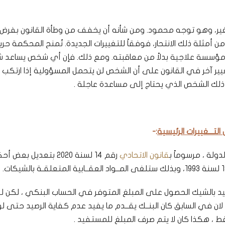
الغير، وهو توجه محمود. ومن شأنه أن يخفف من وطأة القانون بفرض
 أمثلة ذلك الانتحار، فوفقاً للتغييرات الجديدة. تُمنح المحكمة حري
ى مؤسسة علاجية بدلاً من معاقبته. ومع ذلك. فإن أي شخص يساعد ش
يير آخر في القانون على أن الشخص لن يتحمل المسؤولية إذا ارتكب ف
 ذلك الشخص الذي يحتاج إلى مساعدة عاجلة .
:-
دولة ، مرسوماً ب
قانون الاتحادي
رقم 14 لسنة 2020 بتعديل بعض 
 بالشيك الحصول على المبلغ المتوفر في الحساب البنكي ، لكن لو
ان في السابق كان البنــك يقــدم ما يفيد عدم كفاية الرصيد حتى لو