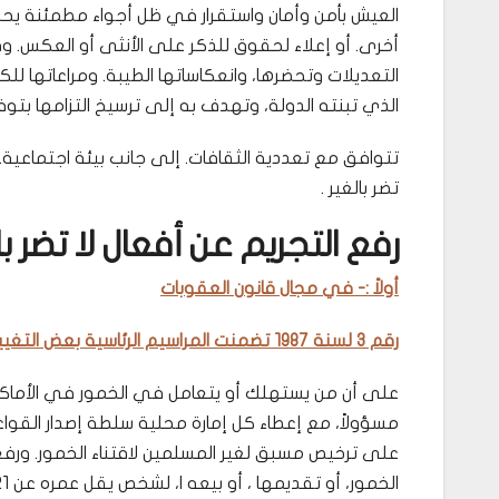
العيش بأمن وأمان واستقرار في ظل أجواء مطمئنة يحك
أخرى. أو إعلاء لحقوق للذكر على الأنثى أو العكس. وف
التعديلات وتحضرها، وانعكاساتها الطيبة. ومراعاتها للك
الذي تبنته الدولة، وتهدف به إلى ترسيخ التزامها بتوفي
تتوافق مع تعددية الثقافات. إلى جانب بيئة اجتماعية. 
تضر بالغير .
رفع التجريم عن أفعال لا تضر با
أولاً :- في مجال قانون العقوبات
رقم 3 لسنة 1987 تضمنت المراسيم الرئاسية بعض التغييرات الرئيسية
على أن من يستهلك أو يتعامل في الخمور في الأماكن ا
مسؤولاً، مع إعطاء كل إمارة محلية سلطة إصدار القواعد
على ترخيص مسبق لغير المسلمين لاقتناء الخمور. ور