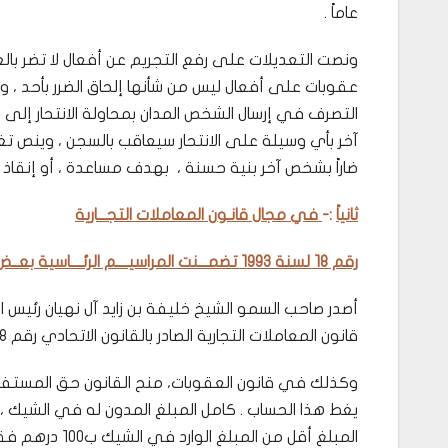
عاماً .
ونصت التعديلات على رفع التجريم عن أفعال لا تضر ب
عقوبات على أفعال ليس من شأنها إلحاق الضرر بأحد ، ومن
التصرف في إرسال الشخص المدان بمحاولة الانتحار إل
آخر بأي وسيلة على الانتحار سيعاقب بالسجن ، وينص تغ
ضاراً بشخص آخر بنية حسنة ، بهدف مساعدة ، أو إنقاذ
ثانياً
:-
في مجال قانـون المعاملات التجـــارية
رقم 18 لسنة 1993 تضمـــنت المراسيــــم الرئــــاسية بعــض التـــغييرات الرئيسية
أصدر صاحب السمو الشيخ خليفة بن زايد آل نهيان رئيس ال
قانون المعاملات التجارية الصادر بالقانون الاتحادي رقم 18 لسنة 1993، وبذلك ستلغى المــواد العقــابية المتعلقـة بالشيكات.
وكذلك في قانون العقوبات، منح القانون حق المستفيد
يغط هذا الحساب . كامل المبلغ المدون له في الشيك ، ل
المبلغ أقل من المبلغ الوارد في الشيك ب100 درهم فقط ، هكذا كان لا يتم صرف المبلغ للمستفيد .