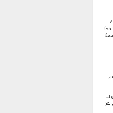
ة
خصاً
علًا
أحكام
 لم
 كان