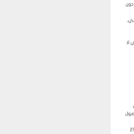
دون
عي،
 لا
حصول
و تقديمها ، أو بيعه ا، لشخص يقل عمره عن 21 عاماً .وعلى أولئـــك الـــذين اشتروا الخمــــور نيابة عن شخص أقل من 21