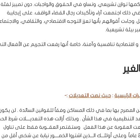
مها توازن تشريعي. وتساو في الحقوق والواجبات. دون تمييز لفئة 
ي ذلك اجتمعت آراء وتأكيدات رجال القضاء الواقف. على إيجابية
ل. وجاءت أقوالهم بأنها تعزز التوجه الاقتصادي. والثقافي، والاجتما
ر بيئة تشريعية.
و اقتصادية تنافسية وآمنة، خاصة أنها رفعت التجريم عن الأفعال التي
لغير
:
حيث نصت التعديلات
:-
لمصرح بها بما في ذلك المساكن وفقاً للقوانين السائدة . لن يكون
 التنظيمية في هذا الشأن . وبذلك أزالت هذه التعديــــلات شرط ال
فعت العقوبة عن هذا الفعل. وستقتصر العقــوبة فقط على تناول
الخمور، أ