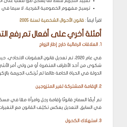
تقييد التجريم فقط لما يُشكّل ضررًا فعليًا على ال
ترسيخ مفهوم الخصوصية الفردية، لا سيما في القض
اقرأ ايضاً :
قانون الأحوال الشخصية لسنة 2005
أمثلة أخري على أفعال تم رفع الت
1. العلاقات الرضائية خارج إطار الزواج
في عام 2020، تم تعديل قانون العقوبات الاتحاد
شكوى من أحد الأطراف المتضررة أو من ولي أمر الأنث
الدولة في الحياة الخاصة طالما لم تُرتكب الجريمة بالإكراه
2. الإقامة المشتركة لغير المتزوجين
تم أيضًا السماح قانونًا بإقامة رجل وامرأة معًا في مسك
في السابق. التعديل يعكس تكيّف القانون مع التغيرات 
3. استهلاك الكحول