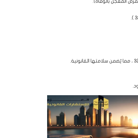
رض المُعجل بالوفاة).
د.