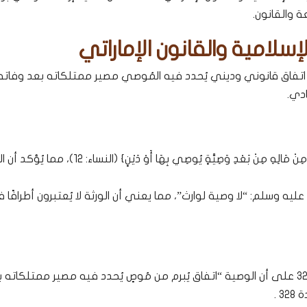
 والقانون.
سلامية والقانون الإماراتي
 اتفاق قانوني وديني يُحدد فيه المُوصي مصير ممتلكاته بعد وفاته
ادي.
نص الله تعالى في سورة النساء: {مِنْ مَالِهِ مِنْ بَعْدِ وَصِيَّةٍ يُوصِي بِهَا أَوْ دَيْنٍ} 
يه وسلم: “لا وصية لوارث”، مما يعني أن الورثة لا يُعتبرون أطرافًا
نصت المادة 327 على أن الوصية “اتفاق يُبرم من مُوصٍ يُحدد فيه مصير ممتلكاته 
 .