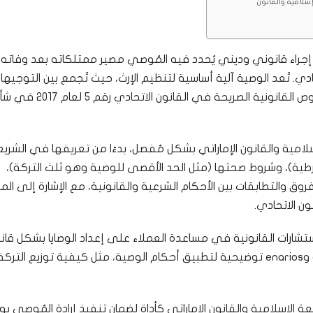
سلامية والقانون
 إجراء قانوني وديني يُحدد فيه المُوصي مصير ممتلكاته بعد وفاته،
ادي. تُعد الوصية آلية أساسية لتنظيم الإرث، حيث تُجمع بين التوجيها
الدينية الواردة في القرآن الكريم والسنة النبوية، والنصوص القانونية الصريحة في القانون الاتحادي رقم 5
مية والقانون الإماراتي بشكل مُفصل، بدءًا من تعريفها في الشري
الشرطية)، وشروط صحتها (مثل الحد الأقصى للوصية وهو ثلث التركة)،
ق والتطابقات بين الأحكام الشرعية والقانونية، مع الإشارة إلى المو
إستشارات القانونية في مساعدة العملاء على إعداد الوصايا بشكل قا
وشرعي، وحل النزاعات المتعلقة بها. كما سنذكر أمثلة وenarios توضيحية لتطبيق أحكام الوصية، مثل كيفية توزيع ا
لإسلامية والقانون الإماراتي كأداة لضمان تنفيذ إرادة المُوصي ب