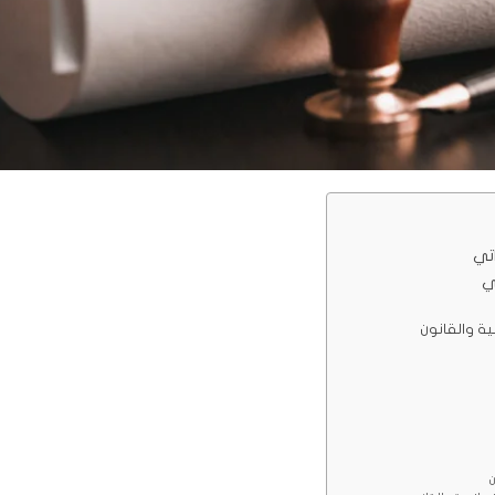
اتي
ي
ية والقانون
ن