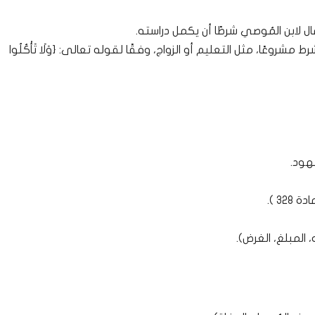
ال لابن المُوصي شرطًا أن يكمل دراسته.
شروعًا، مثل التعليم أو الزواج، وفقًا لقوله تعالى: {وَلَا تَأْكُلُوا
هود.
3 ).
 المبلغ، الغرض).