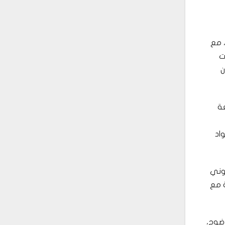
 مع
ت
 لعام 2017 في شأن
عة
اد
نوني
لتركة مع
وضوح،