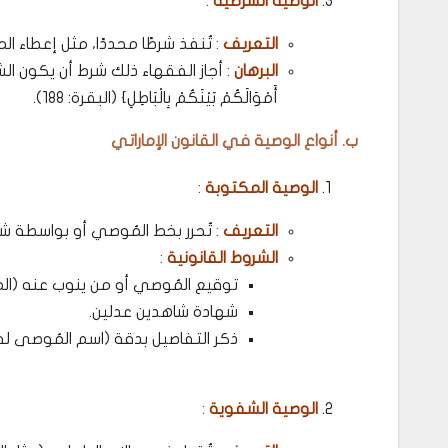
الوصية الشرطية
:
التعريف
:
تُنفذ شرطًا محددًا، مثل إعطاء الم
البرهان
:
أجاز الفقهاء ذلك شرط أن يكون الشرط م
أَمْوَالَكُمْ بَيْنَكُمْ بِالْبَاطِلِ} (البقرة: 188).
ب. أنواع الوصية في القانون الإماراتي
الوصية المكتوبة
:
التعريف
:
تُحرر بخط المُوصي أو بواسطة ش
الشروط القانونية
:
توقيع المُوصي أو من ينوب عنه (المادة 28
شهادة شاهدين عدلين.
ذكر التفاصيل بدقة (اسم المُوصى له،
الوصية الشفوية
: