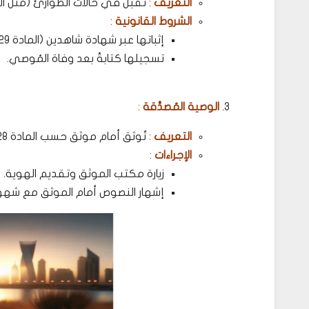
التعريف
:
تُقبل في حالات الطوارئ (مثل الم
الشروط القانونية
:
إثباتها عبر شهادة شاهدين (المادة 329 ).
تسجيلها كتابةً بعد وفاة المُوصي.
الوصية المُصدَّقة
:
التعريف
:
تُوثق أمام موثق حسب المادة 328 ، مما يُضمن سلامتها القانونية.
الإجراءات
:
زيارة مكتب الموثق وتقديم الهوية.
إشهار النصوص أمام الموثق مع شهو