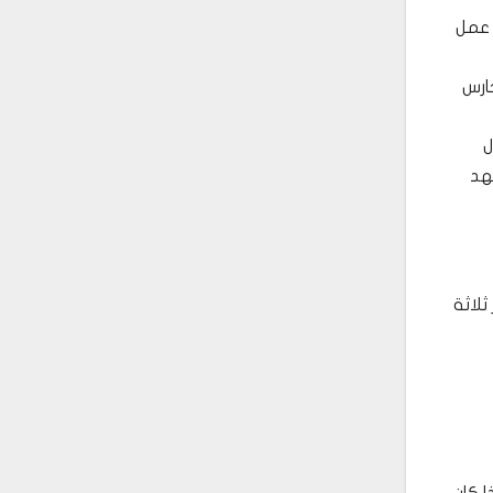
 عمل
حارس
ل
هد
لاثة
ا كان