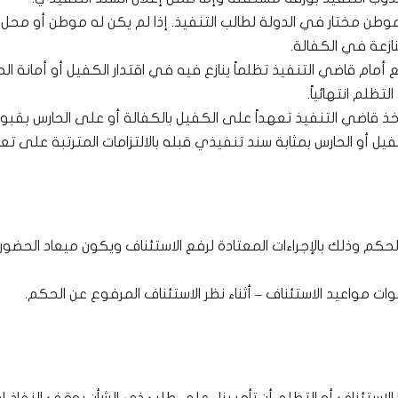
موطن مختار في الدولة لطالب التنفيذ. إذا لم يكن له موطن أو محل
نازعة في الكفالة.
فع أمام قاضي التنفيذ تظلماً ينازع فيه في اقتدار الكفيل أو أمانة ال
ظلم انتهائياً.
خذ قاضي التنفيذ تعهداً على الكفيل بالكفالة أو على الحارس بقبو
 أو الحارس بمثابة سند تنفيذي قبله بالالتزامات المترتبة على تع
م وذلك بالإجراءات المعتادة لرفع الاستئناف ويكون ميعاد الحضور ث
ات مواعيد الاستئناف – أثناء نظر الاستئناف المرفوع عن الحكم.
استئناف أو التظلم أن تأمر بناء على طلب ذي الشأن بوقف النفاذ إذ