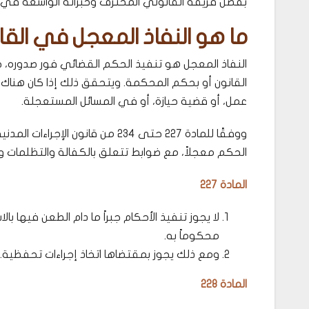
بفضل فريقه القانوني المحترف وخبراته الواسعة في ال
ما هو النفاذ المعجل في القا
النفاذ المعجل هو تنفيذ الحكم القضائي فور صدوره، حت
القانون أو بحكم المحكمة. ويتحقق ذلك إذا كان هناك خ
عمل، أو قضية حيازة، أو في المسائل المستعجلة.
ووفقًا للمادة 227 حتى 234 من قان
الحكم معجلاً، مع ضوابط تتعلق بالكفالة والتظلمات و
المادة 227
لا يجوز تنفيذ الأحكام جبراً ما دام الطعن فيها بال
محكوماً به.
ومع ذلك يجوز بمقتضاها اتخاذ إجراءات تحفظية.
المادة 228