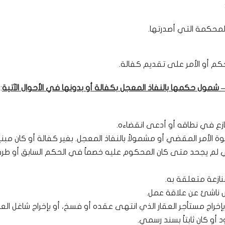
المحكمة التي أصدرتها.
شمول حكمها بالنفاذ المعجل بكفالة أو بدونها في الأحوال الآتية
:
 نازع في نطاقه أو أدعى انقضاءه.
ة الأمر المقضي أو مشمولاً بالنفاذ المعجل. بغير كفالة أو كان مبنيا
لم يجحد متى كان المحكوم عليه خصماً في الحكم السابق أو طرفا
نازعة متعلقة به.
ويض ناشئ عن علاقة عمل.
بإخراج مستأجر العقار الذي انتهى عقده أو فسخ، أو بإخراج شاغل العق
و كان ثابتاً بسند رسمي.