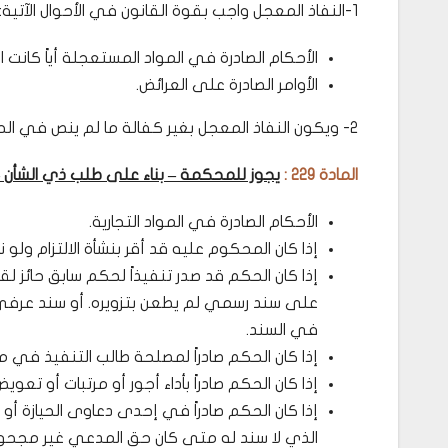
1-النفاذ المعجل واجب بقوة القانون في الأحوال الآتية:
الأحكام الصادرة في المواد المستعجلة أياً كانت 
الأوامر الصادرة على العرائض.
2- ويكون النفاذ المعجل بغير كفالة ما لم ينص في الحكم أو الأمر على تقديم كفالة.
المادة 229 :
يجوز للمحكمة – بناء على طلب ذي الشأن – 
الأحكام الصادرة في المواد التجارية.
إذا كان المحكوم عليه قد أقر بنشأة الالتزام ولو
إذا كان الحكم قد صدر تنفيذاً لحكم سابق حائز لقو
على سند رسمي لم يطعن بتزويره. أو سند عرفي 
في السند.
إذا كان الحكم صادراً لمصلحة طالب التنفيذ في م
إذا كان الحكم صادراً بأداء أجور أو مرتبات أو تع
إذا كان الحكم صادراً في إحدى دعاوى الحيازة أو 
الذي لا سند له متى كان حق المدعي غير مجحود أ